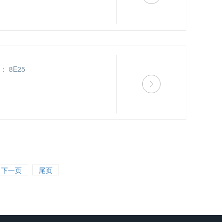
展览时间：2019年11月26日~2020年11月29日 展馆地址：深圳国际展览中心（新馆） 展位号： 8E25
下一页
尾页