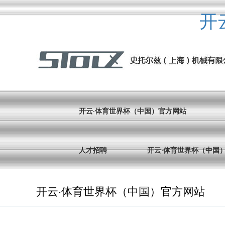
开
开云·体育世界杯（中国）官方网站
人才招聘
开云·体育世界杯（中国
开云·体育世界杯（中国）官方网站