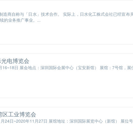
制造商自称与「日水」技术合作。 实际上，日水化工株式会社已经宣布
续的业务推广事业。...
际光电博览会
9月16~18日 展会地点：深圳国际会展中心（宝安新馆） 展馆：7号馆，展位
大湾区工业博览会