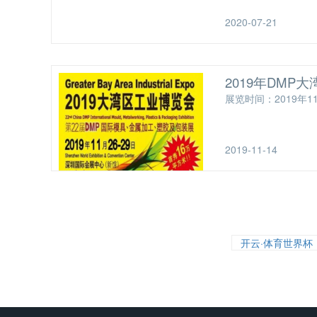
2020-07-21
2019年DMP
2019-11-14
开云·体育世界杯