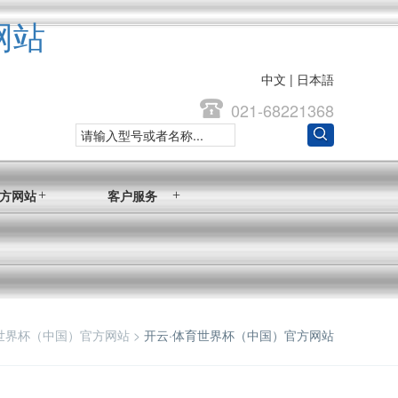
网站
中文
|
日本語
021-68221368
官方网站
客户服务
育世界杯（中国）官方网站
>
开云·体育世界杯（中国）官方网站