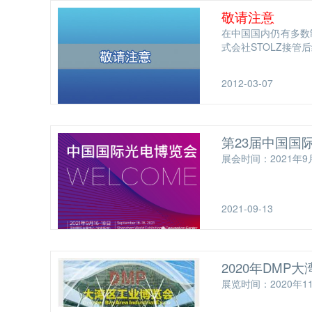
敬请注意
在中国国内仍有多数
式会社STOLZ接管后
2012-03-07
第23届中国国
展会时间：2021年
2021-09-13
2020年DMP