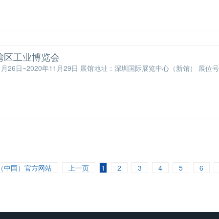
大湾区工业博览会
（中国）官方网站
上一页
1
2
3
4
5
6