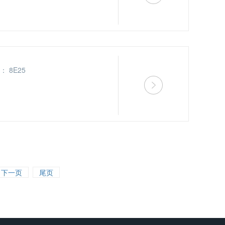
展览时间：2019年11月26日~2020年11月29日 展馆地址：深圳国际展览中心（新馆） 展位号： 8E25
下一页
尾页