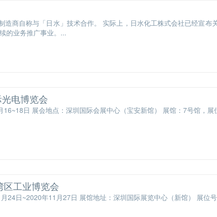
制造商自称与「日水」技术合作。 实际上，日水化工株式会社已经宣布
续的业务推广事业。...
际光电博览会
9月16~18日 展会地点：深圳国际会展中心（宝安新馆） 展馆：7号馆，展位
大湾区工业博览会