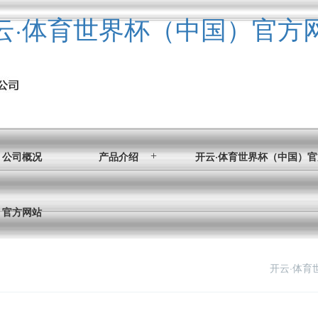
云·体育世界杯（中国）官方
公司概况
产品介绍
开云·体育世界杯（中国）
）官方网站
开云·体