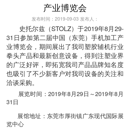
产业博览会
发布时间：2019-09-03 发布人：
史托尔兹（STOLZ）于2019年8月29-
31日参加第二届中国（东莞）手机加工产
业博览会，期间展出了我司塑胶辅机行业
拳头产品和最新创意设备，得到注塑业界
的广泛好评，即拓宽我司产品品牌知名度
也吸引了不少新客户对我司设备的关注和
洽谈采购。
展览时间：2019年8月29日～2019年8月
31日
展馆地址：东莞市厚街镇广东现代国际展
览中心